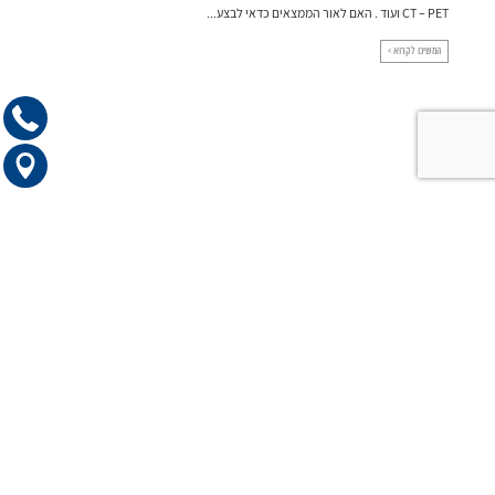
CT – PET ועוד . האם לאור הממצאים כדאי לבצע...
(urea) /קריאטנין (Cr) / חומצת שתן (Uric a)...
המשיכו לקרוא >
למענה מהיר השאירו פרטים