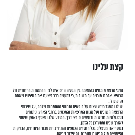
קצת עלינו
נתיבי מרפא מומחים בהתאמה בין הבעיה הרפואית לבין ההתמחות הייחודית של
הרופא, אנחנו מוכנים עם תשובות, כי למעשה כבר ביצענו את החיפוש שאתם
זקוקים לו.
יש לנו מאגר מידע עצום על רופאים ותחומי ההתמחות שלהם, על שירותי
הרפואה השונים ועל מגוון המרפאות והמכונים ברחבי הארץ, ניתוחים
בטכנולוגיות חדישות ורופאים פורצי דרך. המידע שלנו נאסף באופן שיטתי
לאורך שנים ומתעדכן כל הזמן.
בנוסף אנו מטפלים בכל החזרים הכספים והתחייבויות עבור הניתוחים, הבדיקות
והייעוצים מול הביטוח וקופ"ח, והשילוב ביניהם.