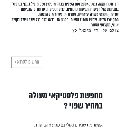
חברתנו הוקמה בשנת 2004 ועם השנים צברה מוניטין ושם מוביל בענף בטיפול
בתביעות מול הביטוח, תביעות ניתוחים, תביעות סיעוד, ערעורים לתביעות
שנדחו, הסכמי פשרה יצירתיים, פתרונות וגישור מול הבטוח.
התקשרו אלינו, שתפו אותנו ומאותו הרגע אנו נדאג לכם בכל שלב ושלב בקשר
אישי, מקצועי ומסור.
צולם על ידי מיכאל כץ
המשיכו לקרוא >
לכם
מחפשת פלסטיקאי מעולה
אולי גם ל
עוד
במחיר שפוי ?
מגיעים תג
אפשר את שניהם ואולי גם מגיע מהביטוח .
התקשרו אלינו ונ