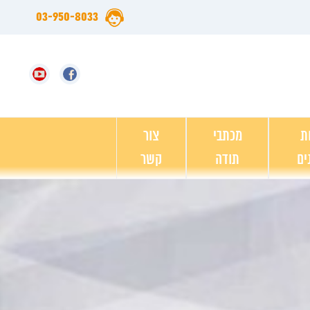
03-950-8033
ת
מכתבי
צור
ים
תודה
קשר