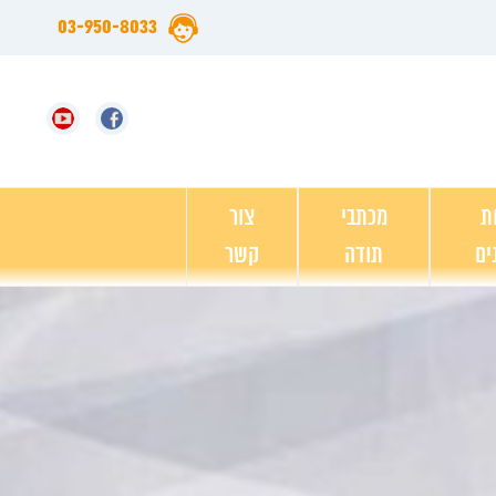
03-950-8033
ת
מכתבי
צור
ים
תודה
קשר