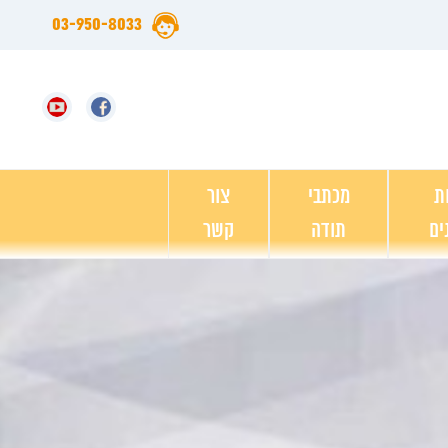
03-950-8033
ת
מכתבי
צור
ים
תודה
קשר