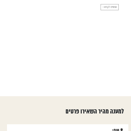
טי
המשיכו לקרוא >
הר
הר
למענה מהיר השאירו פרטים