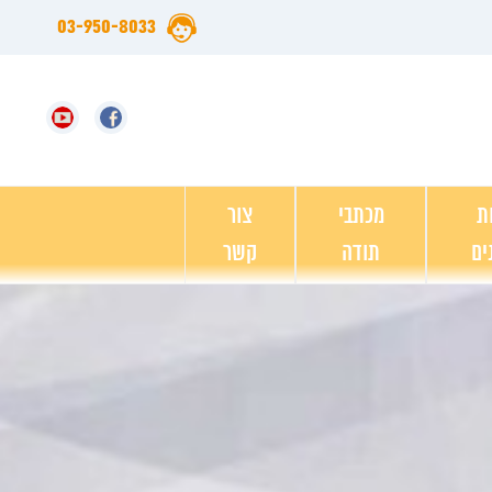
03-950-8033
ת
מכתבי
צור
ים
תודה
קשר