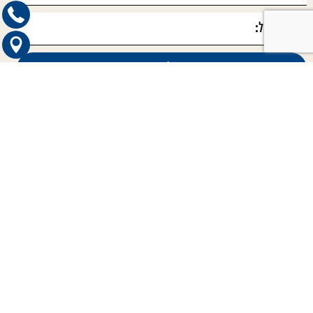
קטגוריות ראשיות
כדאי לדעת
טיפול בתביעות סיעוד
הכוונה לרופאים מומחים
טיפול בתביעות בריאות
חדשות ועדכונים