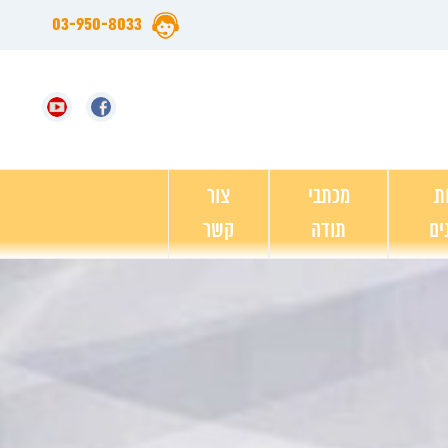
03-950-8033
ת
מכתבי
צור
ים
תודה
קשר